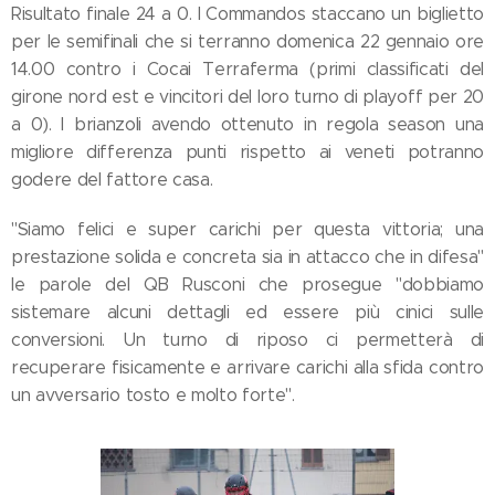
Risultato finale 24 a 0. I Commandos staccano un biglietto
per le semifinali che si terranno domenica 22 gennaio ore
14.00 contro i Cocai Terraferma (primi classificati del
girone nord est e vincitori del loro turno di playoff per 20
a 0). I brianzoli avendo ottenuto in regola season una
migliore differenza punti rispetto ai veneti potranno
godere del fattore casa.
"Siamo felici e super carichi per questa vittoria; una
prestazione solida e concreta sia in attacco che in difesa"
le parole del QB Rusconi che prosegue "dobbiamo
sistemare alcuni dettagli ed essere più cinici sulle
conversioni. Un turno di riposo ci permetterà di
recuperare fisicamente e arrivare carichi alla sfida contro
un avversario tosto e molto forte".