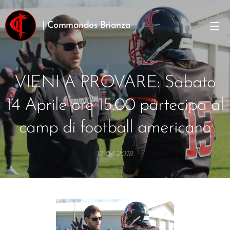
| Commandos Brianza
VIENI A PROVARE: Sabato
14 Aprile ore 15.00 partecipa al
camp di football americano
12.04.2018