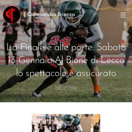
| Commandos Brianza
La Finale è alle porte: Sabato
13 Gennaio Al Bione di Lecco
lo spettacolo è assicurato
08.01.2018