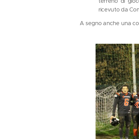
terreno di gioc
ricevuto da Com
A segno anche una con