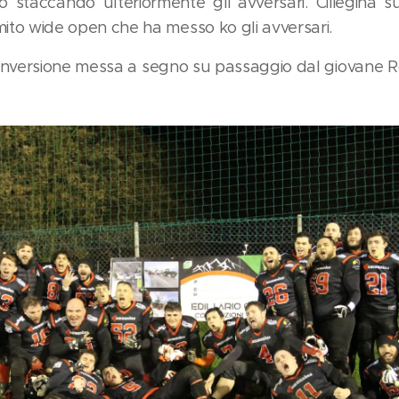
o staccando ulteriormente gli avversari. Ciliegina s
ito wide open che ha messo ko gli avversari.
versione messa a segno su passaggio dal giovane Ros