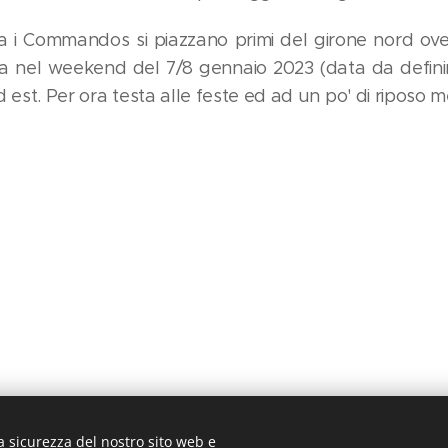
ia i Commandos si piazzano primi del girone nord ov
za nel weekend del 7/8 gennaio 2023 (data da definir
 est. Per ora testa alle feste ed ad un po' di riposo me
a sicurezza del nostro sito web e
© 2009 Commandos Brianza | Tutti i diritti riservati