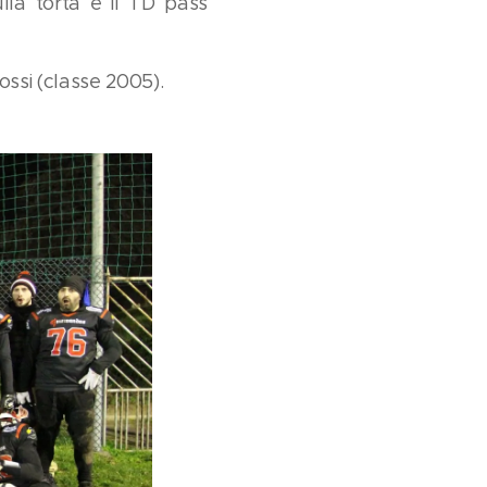
ulla torta è il TD pass
si (classe 2005).