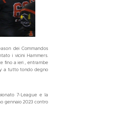
r season dei Commandos
tato i vicini Hammers.
fino a ieri , entrambe
by a tutto tondo degno
mpionato 7-League e la
simo gennaio 2023 contro