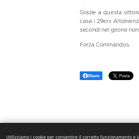
Grazie a questa vittor
casa i 29ers Altoliven
secondi nel girone nord
Forza Commandos.
Share
Utilizziamo i cookie per consentire il corretto funzionamento e l