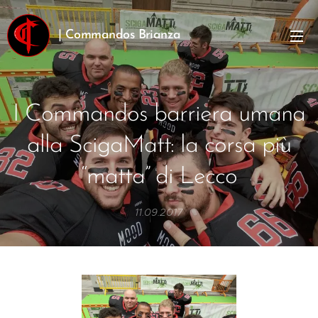
| Commandos Brianza
I Commandos barriera umana
alla ScigaMatt: la corsa più
“matta” di Lecco
11.09.2017