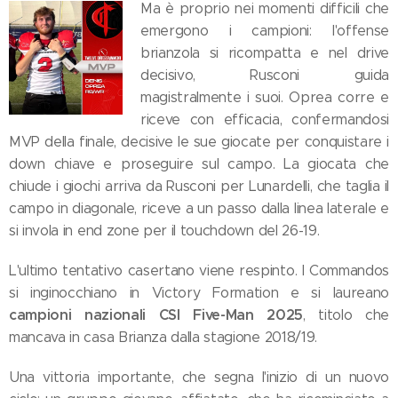
Ma è proprio nei momenti difficili che
emergono i campioni: l'offense
brianzola si ricompatta e nel drive
decisivo, Rusconi guida
magistralmente i suoi. Oprea corre e
riceve con efficacia, confermandosi
MVP della finale, decisive le sue giocate per conquistare i
down chiave e proseguire sul campo. La giocata che
chiude i giochi arriva da Rusconi per Lunardelli, che taglia il
campo in diagonale, riceve a un passo dalla linea laterale e
si invola in end zone per il touchdown del 26-19.
L'ultimo tentativo casertano viene respinto. I Commandos
si inginocchiano in Victory Formation e si laureano
campioni nazionali CSI Five-Man 2025
, titolo che
mancava in casa Brianza dalla stagione 2018/19.
Una vittoria importante, che segna l'inizio di un nuovo